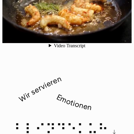
Wir servieren
Emotionen
Zu
⠃⠇⠊⠝⠙⠑⠅⠥⠓